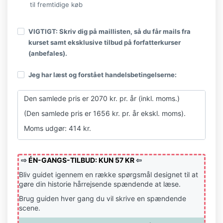
til fremtidige køb
VIGTIGT: Skriv dig på maillisten, så du får mails fra
kurset samt eksklusive tilbud på forfatterkurser
(anbefales).
Jeg har læst og forstået handelsbetingelserne:
Den samlede pris er 2070 kr. pr. år (inkl. moms.)
(Den samlede pris er 1656 kr. pr. år ekskl. moms).
Moms udgør: 414 kr.
HANDELS- og LEVERINGSBETINGELSER
Produkter og tjenester udbydes af Pen og Pondus
⇨
ÉN-GANGS-TILBUD: KUN 57 KR
⇦
ved Lene Dybdahl, Sunds Hovedgade 17, 7451
Bliv guidet igennem en række spørgsmål designet til at
Sunds. CVR-nr. 37154245.
gøre din historie hårrejsende spændende at læse.
KONTAKT :
Brug guiden hver gang du vil skrive en spændende
scene.
Kontakt mig hurtigst via
hej@lenedybdahl.com