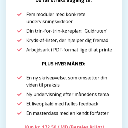
Du får straks adgang til:
Fem moduler med konkrete
undervisningsvideoer
Din trin-for-trin-køreplan: 'Guldruten'
Kryds-af-lister, der hjælper dig fremad
Arbejdsark i PDF-format lige til at printe
PLUS HVER MÅNED:
En ny skriveøvelse, som omsætter din
viden til
praksis
Ny undervisning efter månedens tema
Et liveopkald med fælles feedback
En masterclass med en kendt forfatter
Kun kr. 172,50 / MD (Betales årligt)