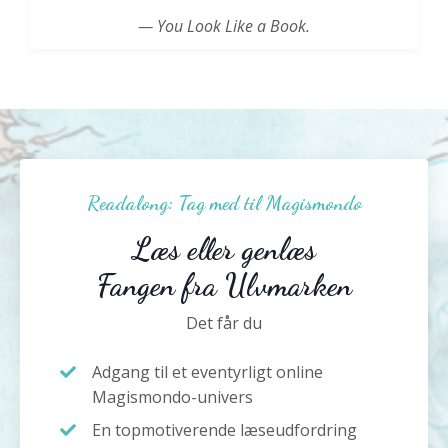
— You Look Like a Book.
Readalong: Tag med til Magismondo
Læs eller genlæs
Fangen fra Ulvmarken
Det får du
Adgang til et eventyrligt online
Magismondo-univers
En topmotiverende læseudfordring