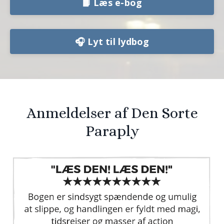
📙 Læs e-bog
🎧 Lyt til lydbog
Anmeldelser af Den Sorte
Paraply