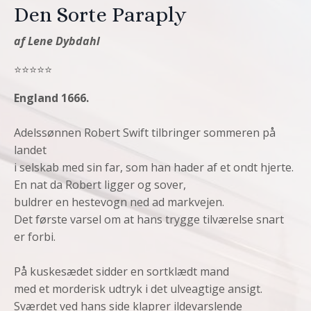
Den Sorte Paraply
af Lene Dybdahl
⭐️⭐️⭐️⭐️⭐️
England 1666.
Adelssønnen Robert Swift tilbringer sommeren på
landet
i selskab med sin far, som han hader af et ondt hjerte.
En nat da Robert ligger og sover,
buldrer en hestevogn ned ad markvejen.
Det første varsel om at hans trygge tilværelse snart
er forbi.
På kuskesædet sidder en sortklædt mand
med et morderisk udtryk i det ulveagtige ansigt.
Sværdet ved hans side klaprer ildevarslende