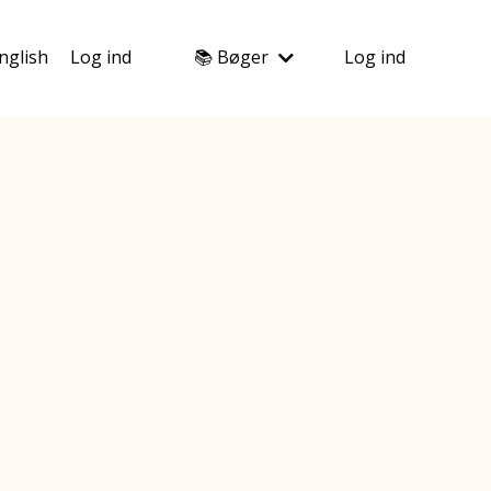
nglish
Log ind
📚 Bøger
Log ind