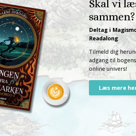
Skal vi l
sammen?
Deltag i Magism
Readalong
Tilmeld dig herun
adgang til bogens
online univers!
Læs mere her