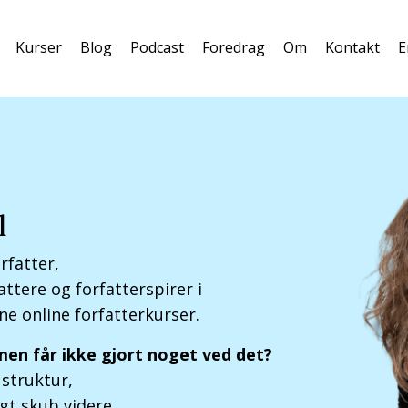
Kurser
Blog
Podcast
Foredrag
Om
Kontakt
E
l
orfatter,
attere og forfatterspirer i
ine online forfatterkurser.
, men får ikke gjort noget ved det?
 struktur,
gt skub videre.