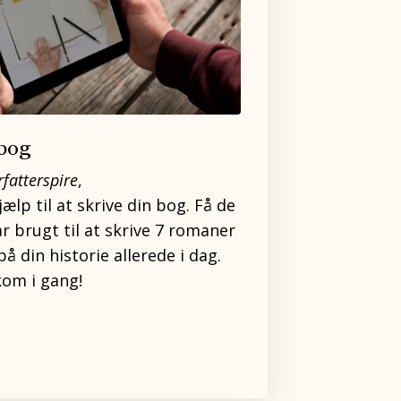
 bog
rfatterspire
,
ælp til at skrive din bog. Få de
ar brugt til at skrive 7 romaner
å din historie allerede i dag.
kom i gang!