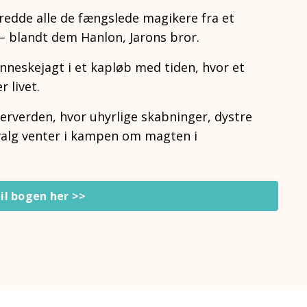
 redde alle de fængslede magikere fra et
 – blandt dem Hanlon, Jarons bror.
eskejagt i et kapløb med tiden, hvor et
r livet.
rverden, hvor uhyrlige skabninger, dystre
lg venter i kampen om magten i
il bogen her >>