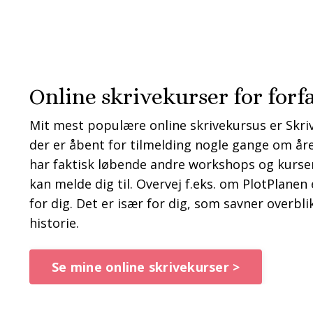
Online skrivekurser for forf
Mit mest populære online skrivekursus er Skri
der er åbent for tilmelding nogle gange om åre
har faktisk løbende andre workshops og kurse
kan melde dig til. Overvej f.eks. om PlotPlanen
for dig. Det er især for dig, som savner overbli
historie.
Se mine online skrivekurser >