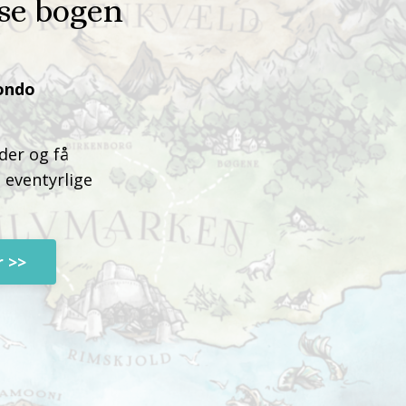
æse bogen
ondo
der og få
 eventyrlige
 >>