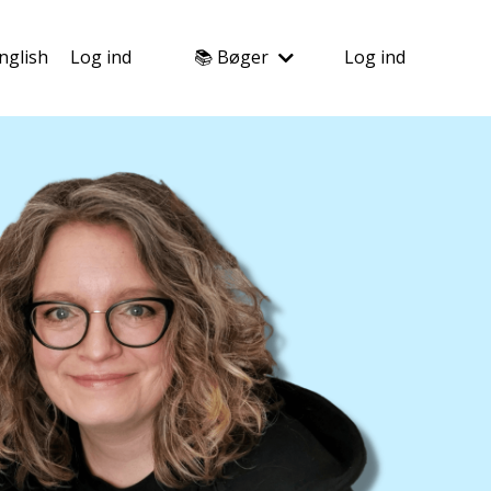
nglish
Log ind
📚 Bøger
Log ind