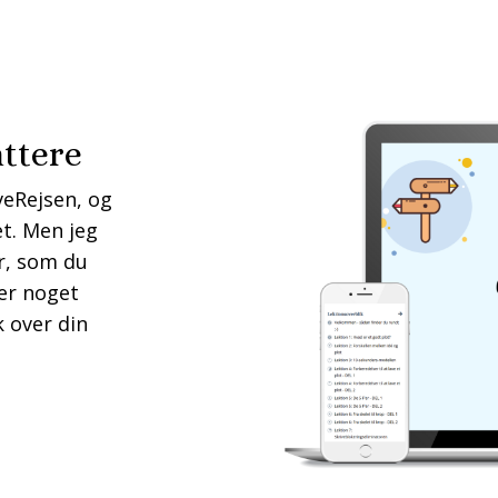
attere
veRejsen, og
t. Men jeg
r, som du
 er noget
k over din