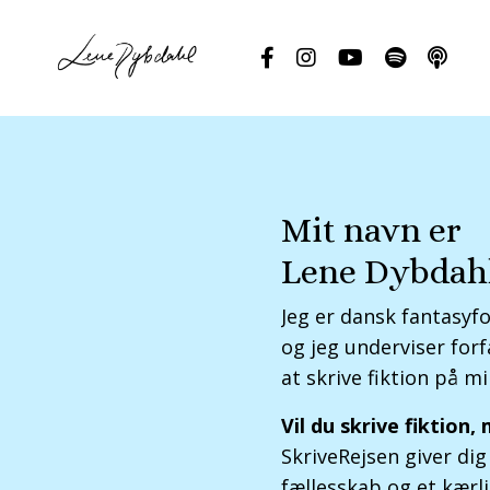
Mit navn er
Lene Dybdah
Jeg er dansk fantasyf
og jeg underviser forf
at skrive fiktion på m
Vil du skrive fiktion
SkriveRejsen giver dig
fællesskab og et kærli