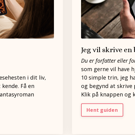
Jeg vil skrive en
Du er forfatter eller fo
som gerne vil have hj
æsehesten i dit liv,
10 simple trin, jeg h
t kende. Få en
og begynd at skrive p
fantasyroman
Klik på knappen og 
Hent guiden