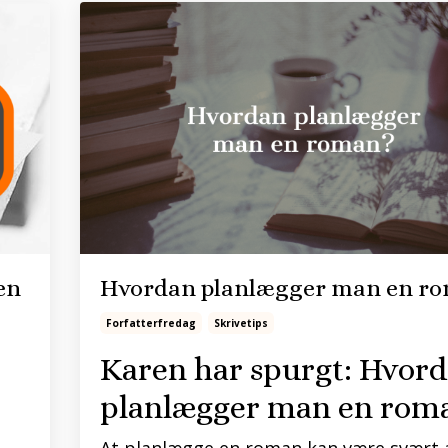
en
Hvordan planlægger man en r
Forfatterfredag
Skrivetips
Karen har spurgt: Hvor
planlægger man en rom
At planlægge en roman kan være svært 