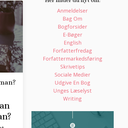
Her finder du nyt om:
Anmeldelser
Bag Om
Bogforsider
E-Bøger
English
Forfatterfredag
Forfattermarkedsføring
Skrivetips
Sociale Medier
oman?
Udgive En Bog
Unges Læselyst
Writing
dan
an?
at