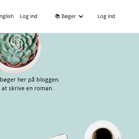
nglish
Log ind
📚 Bøger
Log ind
g
 bøger her på bloggen.
l at skrive en roman.