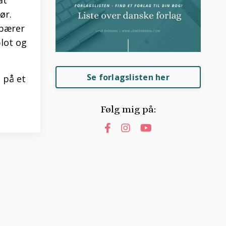
ør.
 bærer
lot og
Se forlagslisten her
 på et
Følg mig på: