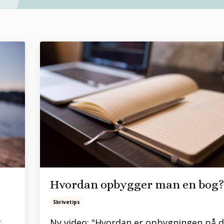
Hvordan opbygger man en bog?
Skrivetips
g
Ny video: "Hvordan er opbygningen på 