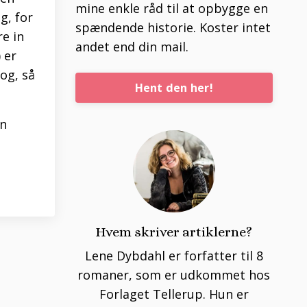
mine enkle råd til at opbygge en
g, for
spændende historie. Koster intet
e in
andet end din mail.
 er
og, så
Hent den her!
en
Hvem skriver artiklerne?
Lene Dybdahl er forfatter til 8
romaner, som er udkommet hos
Forlaget Tellerup. Hun er